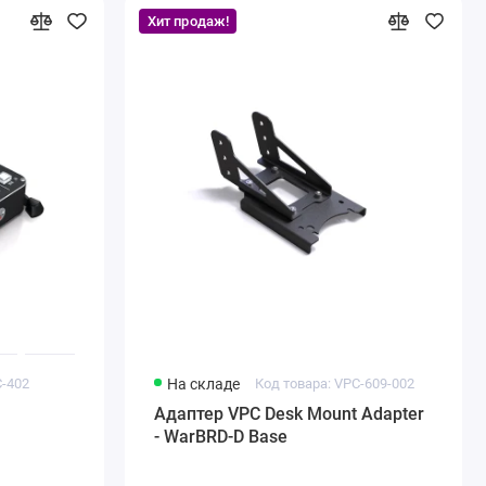
Хит продаж!
C-402
На складе
Код товара: VPC-609-002
Адаптер VPC Desk Mount Adapter
- WarBRD-D Base