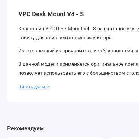
VPC Desk Mount V4 - S
Кронштейн VPC Desk Mount V4 - S за считанные се
кабину для авиа- или космосимулятора.
Изготовленный из прочной стали ст3, кронштейн 
В данной модели применяется оригинальное крепл
позволяет использовать его с большинством столо
Инструкция по установке кронштейна.
Читать дальше
*
Не рекомендуется крепить кронштейны VPC Desk M
столешницей из стекла или гофрокартона.
Кронштейн VPC Desk Mount V4 - S совместим с:
Рекомендуем
★
VPC MongoosT-50 Base (Адаптер не требуется)
★
VPC MongoosT-50 СМ2 Base
(Адаптер не требуется)