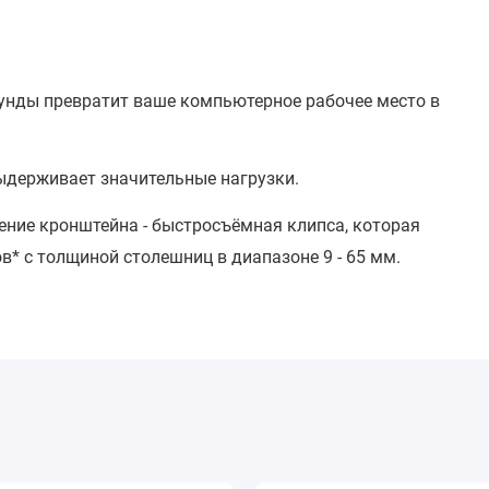
кунды превратит ваше компьютерное рабочее место в
выдерживает значительные нагрузки.
ение кронштейна - быстросъёмная клипса, которая
в* с толщиной столешниц в диапазоне 9 - 65 мм.
ount к столам с полой столешницей, а так же со