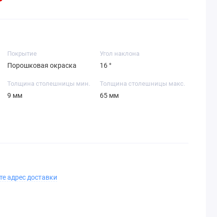
Покрытие
Угол наклона
Порошковая окраска
16 °
Толщина столешницы мин.
Толщина столешницы макс.
9 мм
65 мм
те адрес доставки