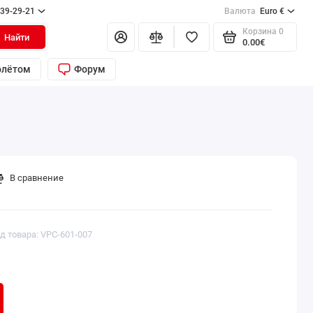
139-29-21
Валюта
Euro €
Корзина
0
Найти
0.00€
олётом
Форум
В сравнение
д товара:
VPC-601-007