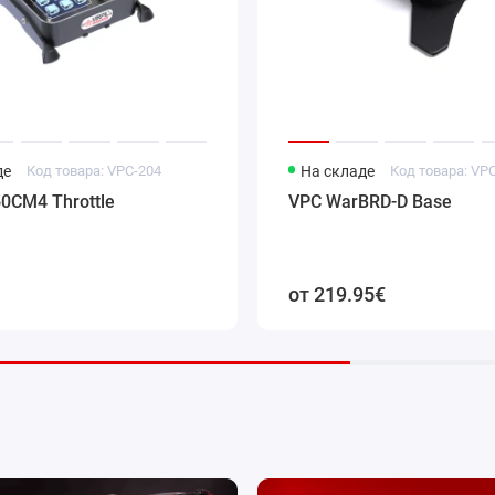
1
де
Код товара: VPC-204
На складе
Код товара: VP
0CM4 Throttle
VPC WarBRD-D Base
от 219.95€