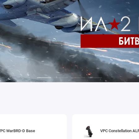
VPC WarBRD-D Base
VPC Constellation AL