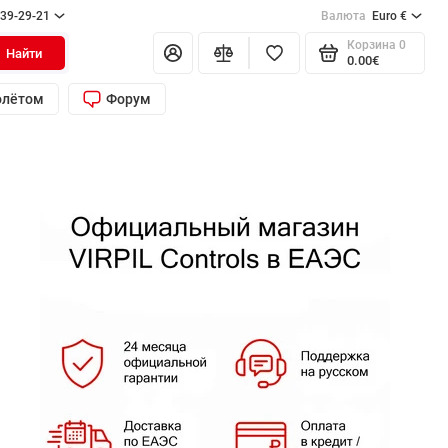
139-29-21
Валюта
Euro €
Корзина
0
Найти
0.00€
олётом
Форум