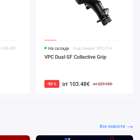
C-106-001
На складе
Код товара: VPC-014
VPC Dual-SF Collective Grip
от 103.48€
-55 %
от 229.95€
Все новости