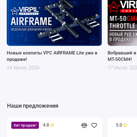
Новые кокпиты VPC AIRFRAME Lite уже в
Вобравший в
продаже!
MT-50CM4!
24 Июля, 2026
17 Июля, 20
Наши предложения
4.8
5.0
Хит продаж!