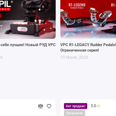
 себя лучшее! Новый РУД VPC
VPC R1-LEGACY Rudder Pedals
Ограниченная серия!
26
10 Июля, 2026
5.0
Хит продаж!
Предзаказ