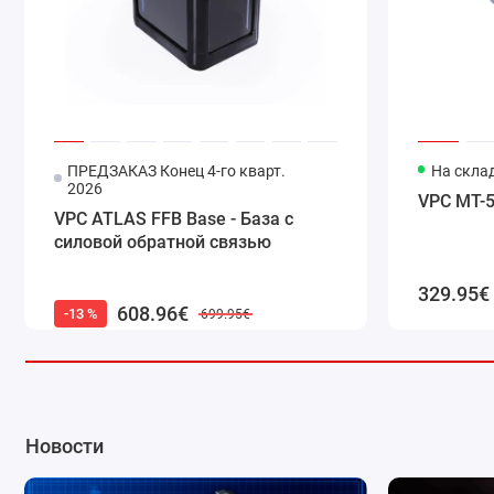
ПРЕДЗАКАЗ Конец 4-го кварт.
Код товара: VPC-115-00
На скла
2026
VPC MT-5
VPC ATLAS FFB Base - База с
силовой обратной связью
329.95€
608.96€
-13 %
699.95€
Новости