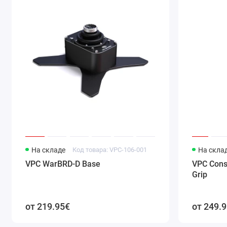
На складе
Код товара: VPC-106-001
На скла
VPC WarBRD-D Base
VPC Cons
Grip
от 219.95€
от 249.