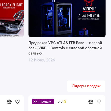
!
Предзаказ VPC ATLAS FFB Base — первой
базы VIRPIL Controls с силовой обратной
связью!
12 Июня, 2026
Лидеры продаж
5.0
Хит продаж!