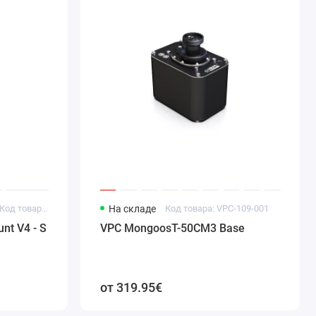
Код товара: VPC-601-007
На складе
Код товара: VPC-109-001
nt V4 - S
VPC MongoosT-50CM3 Base
от 319.95€