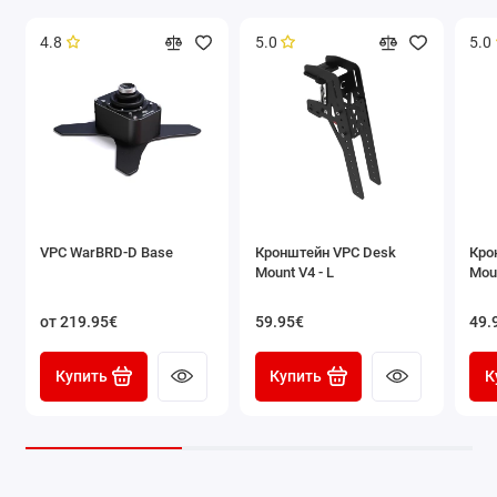
*
Обратите внимание! С
овместимость с
VPC WarBRD
4.8
5.0
5.0
Base
механическая, то есть точки крепления
—
совпадают. Однако
, нижняя крышка базы
в
комплект к адаптеру
VPC Desk Mount Adapter -
WarBRD-D Base
не входит, так как снята с
производства и отдельно не продаётся!
VPC WarBRD-D Base
Кронштейн VPC Desk
Кро
Mount V4 - L
Moun
от 219.95€
59.95€
49.
Купить
Купить
К