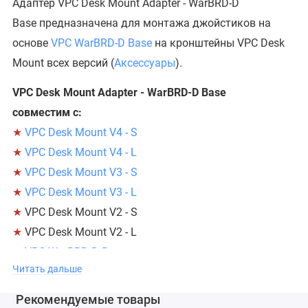
Адаптер VPC Desk Mount Adapter - WarBRD-D
Base предназначена для монтажа джойстиков на
основе
VPC WarBRD-D Base
на кронштейны VPC Desk
Mount всех версий (
Аксессуары
).
VPC Desk Mount Adapter - WarBRD-D Base
совместим с:
★
VPC Desk Mount V4 - S
★
VPC Desk Mount V4 - L
★
VPC Desk Mount V3 - S
★
VPC Desk Mount V3 - L
★
VPC Desk Mount V2 - S
★
VPC Desk Mount V2 - L
★
VPC WarBRD-D Base
Читать дальше
★
VPC WarBRD Base
*
Рекомендуемые товары