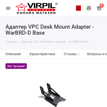
0
Адаптер VPC Desk Mount Adapter -
WarBRD-D Base
Главная
Адаптер VPC Desk Mount Adapter - WarBRD-D Base
Описание
Характеристики
Отзывы
0
Вопросы и о
Хит продаж!