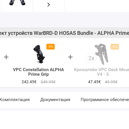
кт устройств WarBRD-D HOSAS Bundle - ALPHA Prime 
-3%
-5%
2x
VPC Constellation ALPHA
Кронштейн VPC Desk Mou
Prime Grip
V4 - S
242.45€
249.95€
47.45€
49.95€
Комплектация
Документация
Программное обеспеч