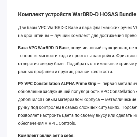
Комплект устройств
WarBRD-D HOSAS Bundle 
Две базы VPC WarBRD-D Base и пара флагманских ручек VP
на кронштейны
— лучший
комплект
для достижения прево
База VPC WarBRD-D Base
, получив новый функционал, не
точности, мягкости хода и простоты настройки. Фрикцио
отверстия сверху базы. Подобрать оптимальные кривые у
разных профилей и пружин, разной жесткости.
РУ VPC Constellation ALPHA Prime Grip
— первая металличе
обновление заслужившей популярность VPC Constellation 
дополнился новым материалом корпуса — металлические 
ручку под контролем в самых сложных ситуациях.
Подсвет
позволяет настроить цвета по своему вкусу или сделать
обеспечения VIRPIL Controls.
Комплект включает в себя: