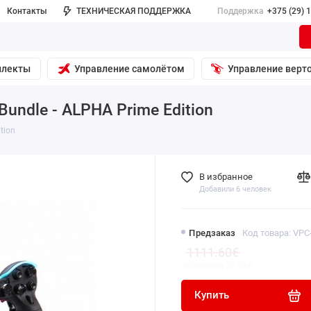
Контакты
ТЕХНИЧЕСКАЯ ПОДДЕРЖКА
Поддержка
+375 (29) 
плекты
Управление самолётом
Управление верт
ndle - ALPHA Prime Edition
tion
В избранное
Добавили 6 человек
Предзаказ
Код товара:
VPC
1111.60€
экономия 36.78€
Купить