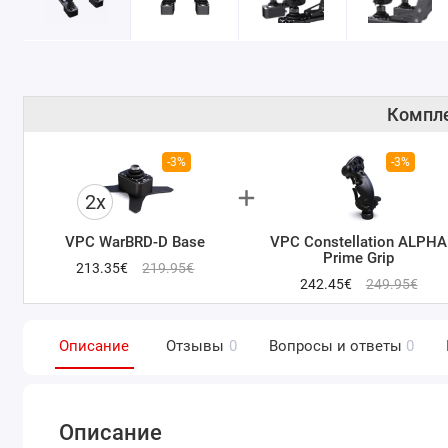
Компле
-3%
-3%
2x
VPC WarBRD-D Base
VPC Constellation ALPHA
Prime Grip
213.35€
219.95€
242.45€
249.95€
Описание
Отзывы
0
Вопросы и ответы
0
Описание