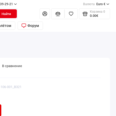
139-29-21
Валюта
Euro €
Корзина
0
Найти
0.00€
олётом
Форум
В сравнение
-106-001_B321