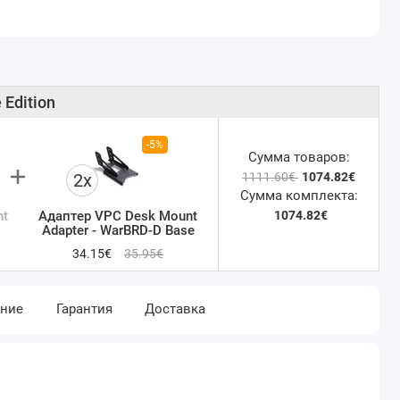
Edition
-5%
Сумма товаров:
2x
1111.60€
1074.82€
Сумма комплекта:
nt
Адаптер VPC Desk Mount
1074.82€
Adapter - WarBRD-D Base
34.15€
35.95€
ение
Гарантия
Доставка