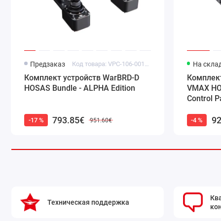
Калибровка средствами операционной системы мож
Скачать
Предзаказ
Код товара: VPC-106-001_B320
На скла
Комплект устройств WarBRD-D
Комплект
HOSAS Bundle - ALPHA Edition
VMAX HOT
Control P
793.85€
92
-17 %
-4 %
951.60€
Кв
Техническая поддержка
ко