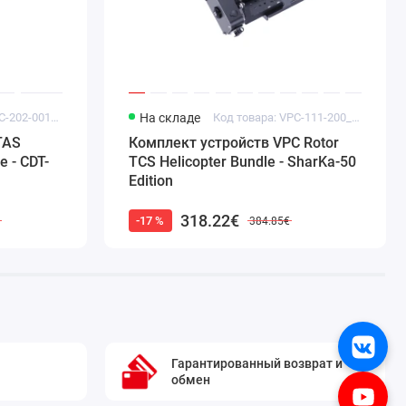
Код товара: VPC-202-001_B112
На складе
Код товара: VPC-111-200_B207
TAS
Комплект устройств VPC Rotor
e - CDT-
TCS Helicopter Bundle - SharKa-50
Edition
318.22€
-17 %
€
384.85€
Гарантированный возврат и
обмен