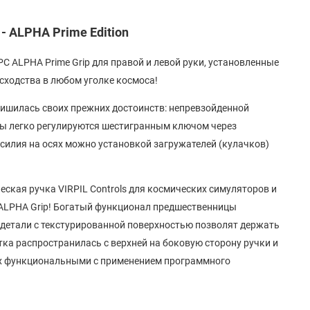
- ALPHA Prime Edition
C ALPHA Prime Grip для правой и левой руки, установленные
сходства в любом уголке космоса!
 лишилась своих прежних достоинств: непревзойденной
ны легко регулируются шестигранным ключом через
силия на осях можно установкой загружателей (кулачков)
ская ручка VIRPIL Controls для космических симуляторов и
ALPHA Grip!
Богатый функционал предшественницы
детали с текстурированной поверхностью позволят держать
ка распространилась с верхней на боковую сторону ручки и
 их функциональными с применением программного