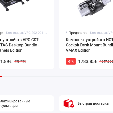
ет привести к некорректной работе устройства!
де
Код товара: VPC-202-001_B102
Предзаказ
 устройств VPC CDT-
Комплект устройств HO
AS Desktop Bundle -
Cockpit Desk Mount Bundl
anels Edition
VMAX Edition
1.89€
1783.85€
-3 %
959.75€
1847.85
алифицированные
Быстрая доставка
нсультации