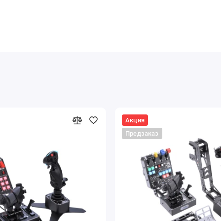
)
не забудьте установить последнюю версию прошивки
Акция
ылка для скачивания
)!
Предзаказ
ls исключительно через фирменный софт
VPC