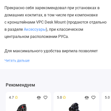
Прекрасно себя зарекомендовал при установках в
домашних кокпитах, в том числе при компоновке
с кронштейнами VPC Desk Mount (продаются отдельно
в разделе
Аксессуары
), при классическом
центральном расположении РУСа.
Для максимального удобства вирпила позволяет
зафиксировать ручку под любым углом относительно
Читать дальше
вертикальной оси.
Удлинители совместимы со следующими РУ *:
★
VPC MongoosT-50 Grip
(всех версий и модификаций)
Рекомендуем
★
VPC WarBRD Grip
★
VPC V.F.X. Grip
4.7
5.0
5.0
★
VPC Constellation DELTA Grip