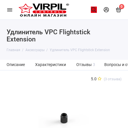
0
Удлинитель VPC Flightstick
Extension
Главная
Аксессуары
Удлинитель VPC Flightstick Extension
Описание
Характеристики
Отзывы
3
Вопросы и о
5.0
(3 отзыва)