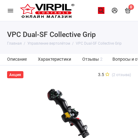
0
VPC Dual-SF Collective Grip
Главная
Управление вертолётом
VPC Dual-SF Collective Grip
Описание
Характеристики
Отзывы
2
Вопросы и о
3.5
(2 отзыва)
Акция