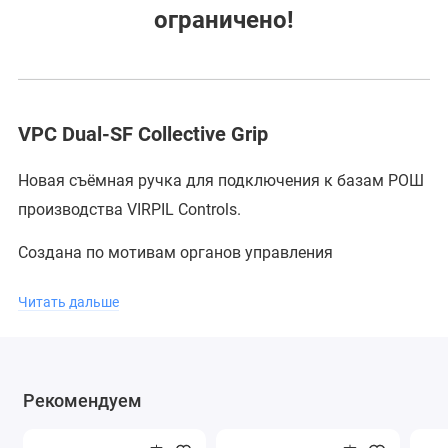
ограничено!
VPC Dual-SF Collective Grip
Новая съёмная ручка для подключения к базам РОШ
производства VIRPIL Controls.
Создана по мотивам органов управления
знаменитого ударного вертолета США и имеет
Читать дальше
уникальный узнаваемый дизайн.
Она не только аутентична в своем исполнении, но и
имеет богатый функционал:
Рекомендуем
★
2 х гашетки с одиночным нажатием