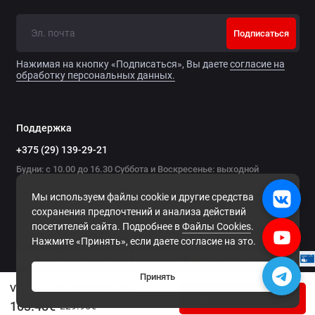
Подписаться
Нажимая на кнопку «Подписаться», Вы даете
согласие на
обработку персональных данных.
После монтажа ручки на базу производства VIRPIL
Controls не забудьте установить последнюю версию
прошивки контроллера и соответствующий профиль
Поддержка
(
ссылка для скачивания
).
+375 (29) 139-29-21
Будни: с 10.00 до 16.30 Суббота и Воскресенье: выходной
Мы используем файлы cookie и другие средства
сохранения предпочтений и анализа действий
Видеоинструкция по подключению ручки
посетителей сайта. Подробнее в
Файлы Cookies
.
управления:
Нажмите «Принять», если даете согласие на это.
Принять
VPC Dual-SF Collective Grip
Купить
103.48€
229.95€