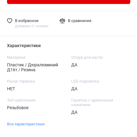
В избранное
В сравнение
Добавили 21 человек
Характеристики
Материал
Опора для кисти
Пластик / Дюралюминий
ДА
Д16т / Резина
Рычаг тормоза
LED-подсветка
НЕТ
ДА
Тип крепления
Гашетка с одиночным
нажатием
Резьбовое
ДА
Все характеристики