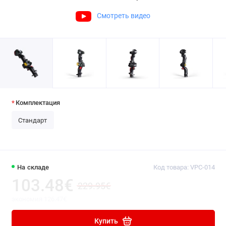
Смотреть видео
Комплектация
Стандарт
На складе
Код товара:
VPC-014
103.48€
229.95€
экономия 126.47€
Купить