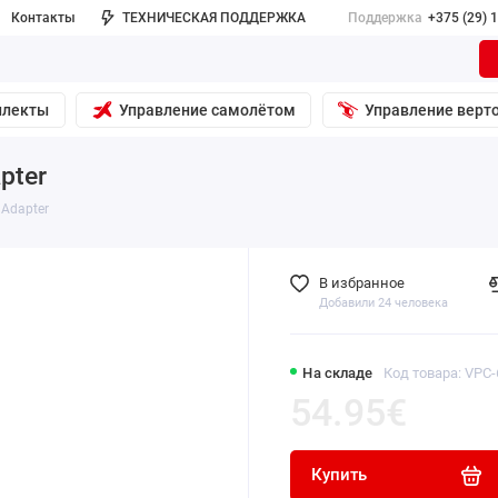
Контакты
ТЕХНИЧЕСКАЯ ПОДДЕРЖКА
Поддержка
+375 (29) 
плекты
Управление самолётом
Управление верт
pter
 Adapter
В избранное
Добавили 24 человека
На складе
Код товара:
VPC-
54.95€
Купить