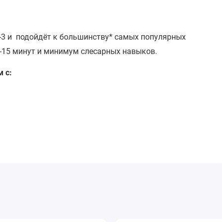
Т-3 и подойдёт к большинству* самых популярных
0-15 минут и минимум слесарных навыков.
м с:
зделия с креслом клиента. Все риски связанные с
уководством по эксплуатации изделия
.