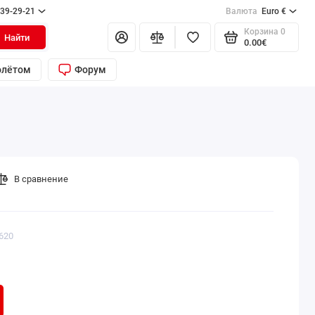
139-29-21
Валюта
Euro €
Корзина
0
Найти
0.00€
олётом
Форум
В сравнение
620