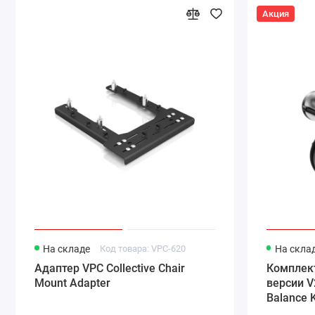
Акция
На складе
Код товара: VPC-620
На скла
Адаптер VPC Collective Chair
Комплек
Mount Adapter
версии V
Balance K