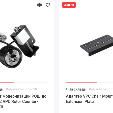
Акция
де
Код товара: VPC-630
На складе
Код товара: VP
т модернизации РОШ до
Адаптер VPC Chair Moun
2 VPC Rotor Counter-
Extension Plate
it