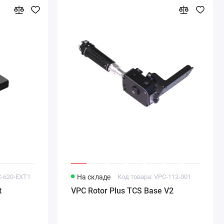
C-620-EXT1
На складе
Код товара: VPC-112-001
t
VPC Rotor Plus TCS Base V2