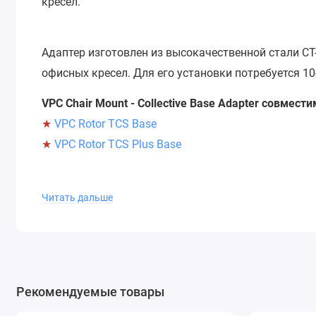
кресел.
Адаптер изготовлен из высокачественной стали С
офисных кресел. Для его установки потребуется 1
VPC Chair Mount - Collective Base Adapter совмести
★
VPC Rotor TCS Base
★
VPC Rotor TCS Plus Base
*Производитель не дает гарантию совместимости и
Читать дальше
этим берет на себя клиент, после ознакомления с
Р
Рекомендуемые товары