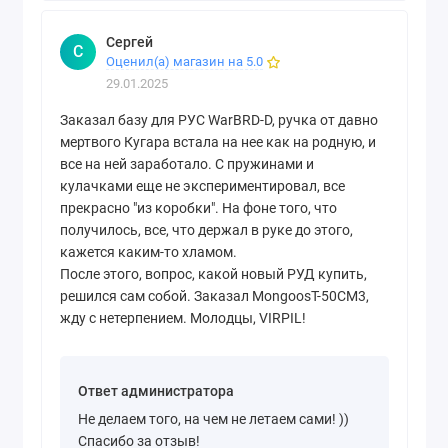
Сергей
С
Оценил(а) магазин на 5.0
29.01.2025
Заказал базу для РУС WarBRD-D, ручка от давно
мертвого Кугара встала на нее как на родную, и
все на ней заработало. С пружинами и
кулачками еще не экспериментировал, все
прекрасно "из коробки". На фоне того, что
получилось, все, что держал в руке до этого,
кажется каким-то хламом.
После этого, вопрос, какой новый РУД купить,
решился сам собой. Заказал MongoosT-50CM3,
жду с нетерпением. Молодцы, VIRPIL!
Ответ администратора
Не делаем того, на чем не летаем сами! ))
Спасибо за отзыв!