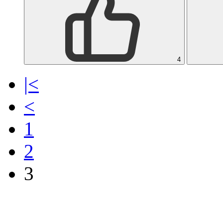
4
|<
<
1
2
3